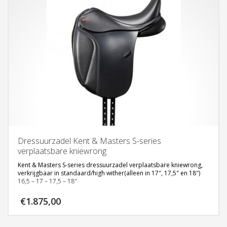
Dressuurzadel Kent & Masters S-series
verplaatsbare kniewrong
Kent & Masters S-series dressuurzadel verplaatsbare kniewrong,
verkrijgbaar in standaard/high wither(alleen in 17″, 17,5″ en 18″)
16,5 – 17 – 17,5 – 18″
Nu ook verkrijgbaar in de “low wither” uitvoering voor ronde
€
1.875,00
paarden met weinig schoft in de maten 17″ – 17,5″
Klik
hier
voor meer informatie