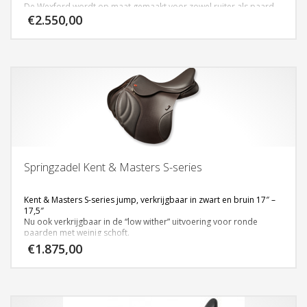
De Wexford wordt op maat gemaakt voor zowel ruiter als paard.
€
2.550,00
Klik op deze link voor meer
informatie:
http://www.blackcountrysaddles.com/
Springzadel Kent & Masters S-series
Kent & Masters S-series jump, verkrijgbaar in zwart en bruin 17″ –
17,5″
Nu ook verkrijgbaar in de “low wither” uitvoering voor ronde
paarden met weinig schoft.
€
1.875,00
Klik
hier
voor meer informatie