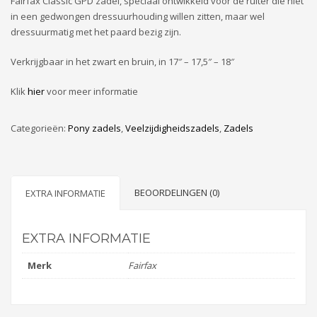
Fairfax Classic GPD zadel, speciaal ontwikkeld voor de ruiter die niet
in een gedwongen dressuurhouding willen zitten, maar wel
dressuurmatig met het paard bezig zijn.
Verkrijgbaar in het zwart en bruin, in 17″ – 17,5″ – 18″
Klik
hier
voor meer informatie
Categorieën:
Pony zadels
,
Veelzijdigheidszadels
,
Zadels
BEOORDELINGEN (0)
EXTRA INFORMATIE
EXTRA INFORMATIE
Merk
Fairfax