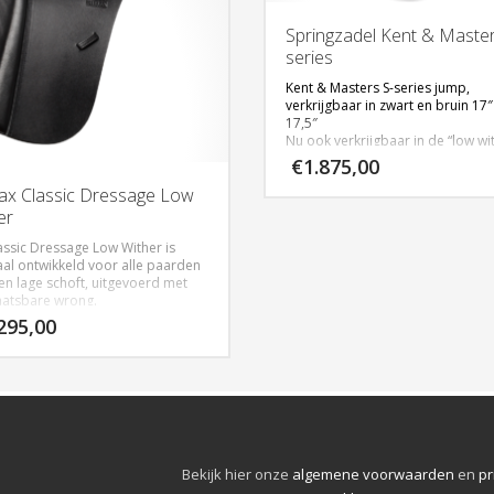
Springzadel Kent & Master
series
Kent & Masters S-series jump,
verkrijgbaar in zwart en bruin 17″
17,5″
Nu ook verkrijgbaar in de “low wi
uitvoering voor ronde paarden 
€
1.875,00
weinig schoft.
fax Classic Dressage Low
er
Klik
hier
voor meer informatie
assic Dressage Low Wither is
aal ontwikkeld voor alle paarden
en lage schoft, uitgevoerd met
aatsbare wrong.
del heeft een kort/Cob kopijzer.
295,00
jgbaar in zwart in 17″ en 17,5″
Bekijk hier onze
algemene voorwaarden
en
pr