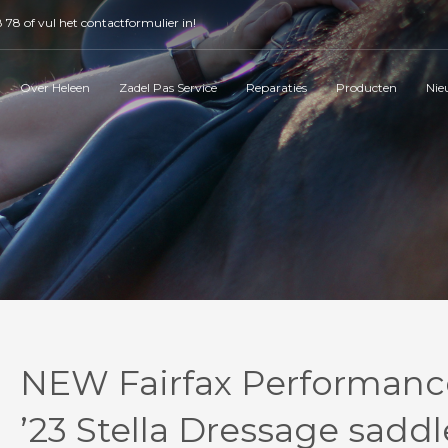
8 78
of vul het
contactformulier
in!
Over Heleen
Zadel Pas Service
Reparaties
Producten
Nie
NEW Fairfax Performanc
’23 Stella Dressage saddl