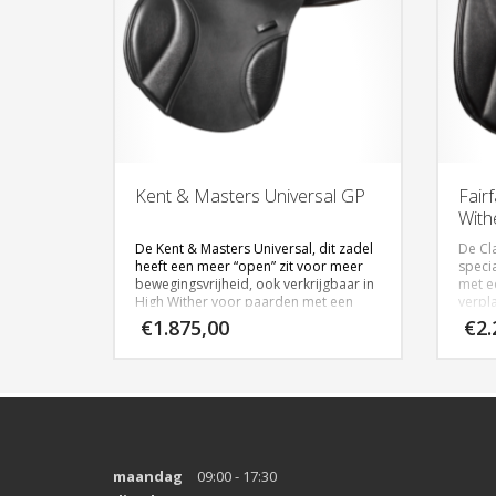
Kent & Masters Universal GP
Fair
With
De Kent & Masters Universal, dit zadel
De Cl
heeft een meer “open” zit voor meer
speci
bewegingsvrijheid, ook verkrijgbaar in
met e
High Wither voor paarden met een
verpl
hoge schoft.
Dit za
€
1.875,00
€
2.
in zwart en bruin, 17″ – 17,5″ – 18″
Verkri
(alleen in zwart verkrijgbaar)
Klik
hier
voor meer informatie
maandag
09:00 - 17:30