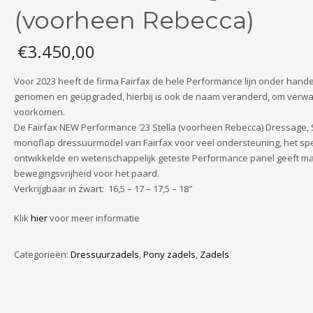
(voorheen Rebecca)
€
3.450,00
Voor 2023 heeft de firma Fairfax de hele Performance lijn onder hand
genomen en geüpgraded, hierbij is ook de naam veranderd, om verwar
voorkomen.
De Fairfax NEW Performance ’23 Stella (voorheen Rebecca) Dressage, 
monoflap dressuurmodel van Fairfax voor veel ondersteuning, het spe
ontwikkelde en wetenschappelijk geteste Performance panel geeft m
bewegingsvrijheid voor het paard.
Verkrijgbaar in zwart: 16,5 – 17 – 17,5 – 18″
Klik
hier
voor meer informatie
Categorieën:
Dressuurzadels
,
Pony zadels
,
Zadels