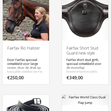
Fairfax Rio Halster
Fairfax Short Stud
Guard new style
Door Fairfax speciaal
Fairfax short stud girth,
ontwikkeld voor lange
speciaal ontwikkeld voor
reizen, door de druk op
de monoflap
bepaalde plekken weg te
Eventing/springzadels,
nemen reist het paard
verkrijgbaar in de maten
€
250,00
€
349,00
met meer ontspanning,
55-75 cm. in zwart en
kan het beter kauwen en
bruin
slikken.
Klik
hier
voor meer
Verkrijgbaar in het zwart
informatie
en bruin, in de maten: fine
/ standard / large