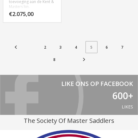
toevoeging aan de Kent &
Masters lijn.
Dit nieuwe springzadel is
€
2.075,00
uitgevoerd met een
contrasterende welting en
piping, de zweetbladen
hebben een luxe “hide”
bovenlaag, voor meer
grip en comfort.
Verkrijgbaar in zwart en
2
3
4
6
7
5
bruin, in 17″ en 17,5″
8
LIKE ONS OP FACEBOOK
600+
LIKES
The Society Of Master Saddlers