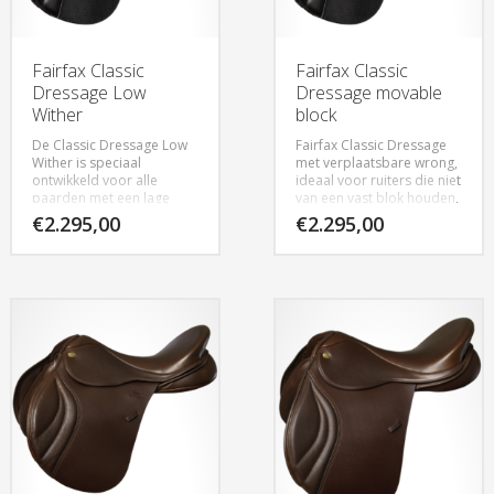
Fairfax Classic
Fairfax Classic
Dressage Low
Dressage movable
Wither
block
De Classic Dressage Low
Fairfax Classic Dressage
Wither is speciaal
met verplaatsbare wrong,
ontwikkeld voor alle
ideaal voor ruiters die niet
paarden met een lage
van een vast blok houden,
schoft, uitgevoerd met
verkrijgbaar in het zwart,
€
2.295,00
€
2.295,00
verplaatsbare wrong.
in 17″ en 17,5″
Dit zadel heeft een
kort/Cob kopijzer.
Verkrijgbaar in zwart in
17″ en 17,5″