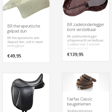
BR zadelonderlegger
BR therapeutische
bont verstelbaar
gelpad dun
BR zadelonderlegger
BR therapeutische anti-
schapenvacht verstelbaar,
slippad dun, ook in zwart
3 vakken met 2 soorten
verkrijgbaar
inlage voor het
uitbalanceren van het
€
139,95
€
49,95
zadel
Fairfax Classic
beugelriemen
Stijgbeugelriemen