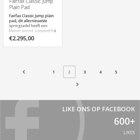
Fairfax Classic Jump
Plain Pad
Fairfax Classic Jump plain
pad, dit allernieuwste
springzadel heeft een
kleiner wrong, passend bij
de moderne springruiter.
€
2.295,00
Verkrijgbaar in bruin en
zwart, in 17″ – 17,5″ – 18″
Klik
hier
voor meer
informatie.
1
3
4
5
2
LIKE ONS OP FACEBOOK
600+
LIKES