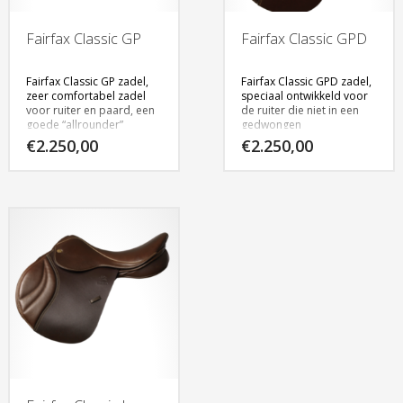
Fairfax Classic GP
Fairfax Classic GPD
Fairfax Classic GP zadel,
Fairfax Classic GPD zadel,
zeer comfortabel zadel
speciaal ontwikkeld voor
voor ruiter en paard, een
de ruiter die niet in een
goede “allrounder”
gedwongen
dressuurhouding willen
€
2.250,00
€
2.250,00
zitten, maar wel
Verkrijgbaar in het zwart
dressuurmatig met het
en bruin, in 17″ – 17,5″ –
paard bezig zijn.
18″
Verkrijgbaar in het zwart
Klik
hier
voor meer
en bruin, in 17″ – 17,5″ –
informatie
18″
Klik
hier
voor meer
informatie