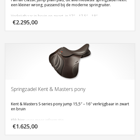
een kleiner wrong, passend bij de moderne springruiter.
Verkrijgbaar in bruin en zwart, in 17″ – 17,5″ – 18″
€
2.295,00
Klik
hier
voor meer informatie.
Springzadel Kent & Masters pony
Kent & Masters S-series pony jump 15,5″ – 16″ verkrijgbaar in zwart
en bruin
Klik
hier
voor meer informatie
€
1.625,00