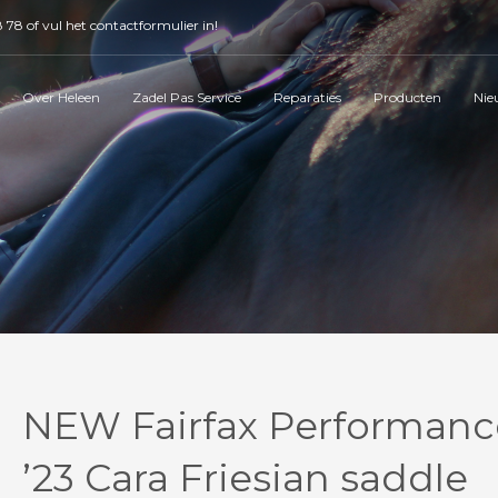
8 78
of vul het
contactformulier
in!
Over Heleen
Zadel Pas Service
Reparaties
Producten
Nie
NEW Fairfax Performanc
’23 Cara Friesian saddle