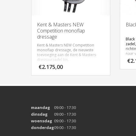
Kent & Masters NEW
Blac
Competition monoflap
dressage
Black
zadel,
Kent & Masters NEW Competition
richt
monoflap dressage, de nieuwste
naar 
toevoeging aan de Kent & Masters
ruite
dressuurzadel lijn.
€
2.
Dit nieuwe luxe zadel is uitgevoerd met
€
2.175,00
lakleren welting en piping; de
De Ev
monoflaps hebben een luxe “hide”
zowel 
bovenlaag voor meer comfort en grip.
panel
Dit zadel heeft een medium diepe zit.
Verkrijgbaar in het zwart in 17″ en
Klik 
17,5″.
infor
maandag
09:00 - 17:30
dinsdag
09:00 - 17:30
woensdag
09:00 - 17:30
donderdag
09:00 - 17:30