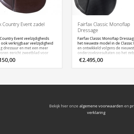
k Country Event zadel
Fairfax Classic Monoflap
Dressage
 Country Event veelzijdigheids
Fairfax Classic Monoflap Dressag
 ook verkrijgbaar veelzijdigheid
het nieuwste model in de Classic l
ing dressuur en met een meer
en ontwikkeld volgens de nieuws
voren gericht zweetblad voor
onderzoeksresultaten op het ge
rs met lange bovenbenen.
van biomechanische en drukmee
150,00
€
2.495,00
testen. Verkrijgbaar in 17″ en 17,5
Klik hi
er om naar de product pagi
ent wordt op maat gemaakt voor
gaan
ruiter als paard. Extra optie : K-
 € 125,-
op deze link voor meer
matie:
http://www.blackcountrysaddles.com/
Bekijk hier onze
algemene voorwaarden
en
pr
verklaring