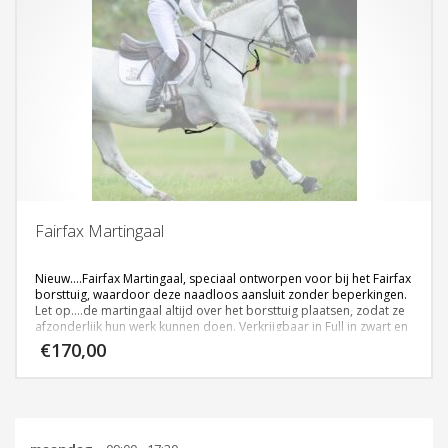
Fairfax Martingaal
Nieuw….Fairfax Martingaal, speciaal ontworpen voor bij het Fairfax
borsttuig, waardoor deze naadloos aansluit zonder beperkingen.
Let op….de martingaal altijd over het borsttuig plaatsen, zodat ze
afzonderlijk hun werk kunnen doen. Verkrijgbaar in Full in zwart en
bruin.
€
170,00
Klik
hier
voor meer informatie